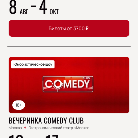
8
4
АВГ
ОКТ
Билеты от
3700
₽
Юмористическое шоу
18+
ВЕЧЕРИНКА COMEDY CLUB
Москва
Гастрономический театр в Москве