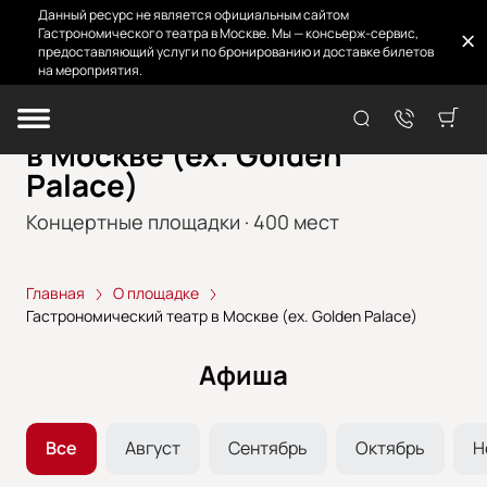
Данный ресурс не является официальным сайтом
Гастрономического театра в Москве. Мы — консьерж-сервис,
предоставляющий услуги по бронированию и доставке билетов
на мероприятия.
Гастрономический театр
в Москве (ex. Golden
Palace)
Концертные площадки
·
400
мест
Главная
О площадке
Гастрономический театр в Москве (ex. Golden Palace)
Афиша
Все
Август
Сентябрь
Октябрь
Н