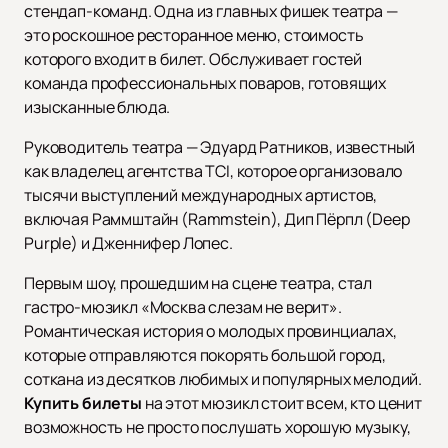
стендап-команд. Одна из главных фишек театра —
это роскошное ресторанное меню, стоимость
которого входит в билет. Обслуживает гостей
команда профессиональных поваров, готовящих
изысканные блюда.
Руководитель театра — Эдуард Ратников, известный
как владелец агентства TCI, которое организовало
тысячи выступлений международных артистов,
включая Раммштайн (Rammstein), Дип Пёрпл (Deep
Purple) и Дженнифер Лопес.
Первым шоу, прошедшим на сцене театра, стал
гастро-мюзикл «Москва слезам не верит».
Романтическая история о молодых провинциалах,
которые отправляются покорять большой город,
соткана из десятков любимых и популярных мелодий.
Купить билеты
на этот мюзикл стоит всем, кто ценит
возможность не просто послушать хорошую музыку,