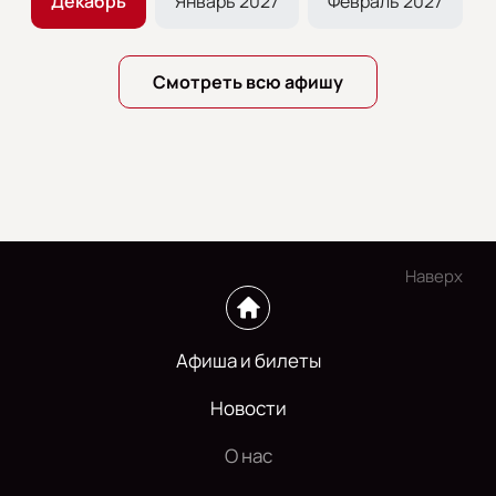
ь
Декабрь
Январь 2027
Февраль 2027
Смотреть всю афишу
Наверх
Афиша и билеты
Новости
О нас