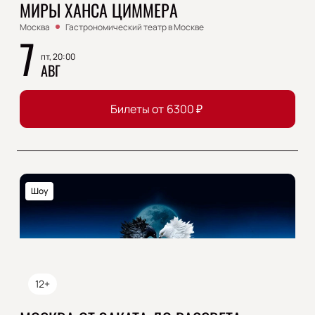
МИРЫ ХАНСА ЦИММЕРА
Москва
Гастрономический театр в Москве
7
пт, 20:00
АВГ
Билеты от
6300
₽
Шоу
12+