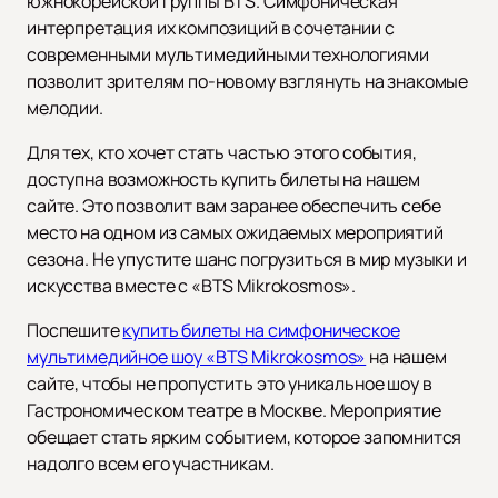
южнокорейской группы BTS. Симфоническая
интерпретация их композиций в сочетании с
современными мультимедийными технологиями
позволит зрителям по-новому взглянуть на знакомые
мелодии.
Для тех, кто хочет стать частью этого события,
доступна возможность купить билеты на нашем
сайте. Это позволит вам заранее обеспечить себе
место на одном из самых ожидаемых мероприятий
сезона. Не упустите шанс погрузиться в мир музыки и
искусства вместе с «BTS Mikrokosmos».
Поспешите
купить билеты на симфоническое
мультимедийное шоу «BTS Mikrokosmos»
на нашем
сайте, чтобы не пропустить это уникальное шоу в
Гастрономическом театре в Москве. Мероприятие
обещает стать ярким событием, которое запомнится
надолго всем его участникам.