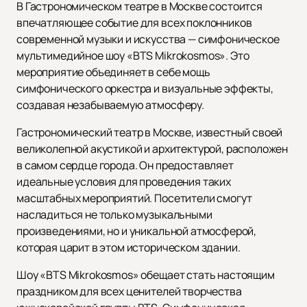
В Гастрономическом театре в Москве состоится
впечатляющее событие для всех поклонников
современной музыки и искусства — симфоническое
мультимедийное шоу «BTS Mikrokosmos». Это
мероприятие объединяет в себе мощь
симфонического оркестра и визуальные эффекты,
создавая незабываемую атмосферу.
Гастрономический театр в Москве, известный своей
великолепной акустикой и архитектурой, расположен
в самом сердце города. Он предоставляет
идеальные условия для проведения таких
масштабных мероприятий. Посетители смогут
насладиться не только музыкальными
произведениями, но и уникальной атмосферой,
которая царит в этом историческом здании.
Шоу «BTS Mikrokosmos» обещает стать настоящим
праздником для всех ценителей творчества